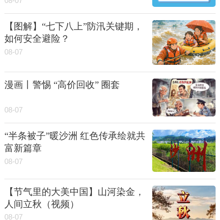
08-07
【图解】“七下八上”防汛关键期，
如何安全避险？
08-07
漫画丨警惕 “高价回收” 圈套
08-07
“半条被子”暖沙洲 红色传承绘就共
富新篇章
08-07
【节气里的大美中国】山河染金，
人间立秋（视频）
08-07